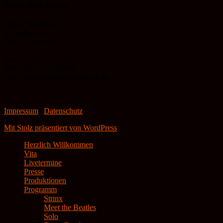
Kontaktadresse
Stefan Wiesbrock
Viktoriastr. 19
58332 Schwelm
fon 0 23 36 – 1 85 35
mobil 0173 519 10 88
email: mail[at]stefanwiesbrock.de
Impressum
|
Datenschutz
Mit Stolz präsentiert von WordPress
Herzlich Willkommen
Vita
Livetermine
Presse
Produktionen
Programm
Strinx
Meet the Beatles
Solo